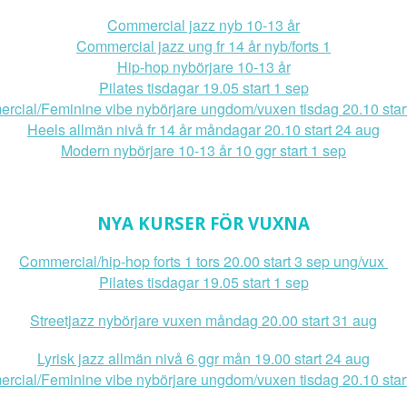
Commercial jazz nyb 10-13 år
Commercial jazz ung fr 14 år nyb/forts 1
Hip-hop nybörjare 10-13 år
Pilates tisdagar 19.05 start 1 sep
cial/Feminine vibe nybörjare ungdom/vuxen tisdag 20.10 star
Heels allmän nivå fr 14 år måndagar 20.10 start 24 aug
Modern nybörjare 10-13 år 10 ggr start 1 sep
NYA KURSER FÖR VUXNA
Commercial/hip-hop forts 1 tors 20.00 start 3 sep ung/vux
Pilates tisdagar 19.05 start 1 sep
Streetjazz nybörjare vuxen måndag 20.00 start 31 aug
Lyrisk jazz allmän nivå 6 ggr mån 19.00 start 24 aug
cial/Feminine vibe nybörjare ungdom/vuxen tisdag 20.10 star