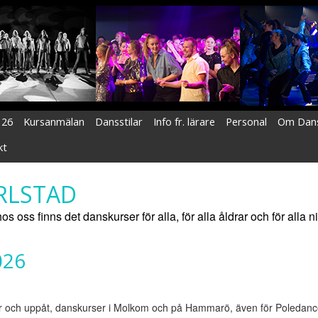
 26
Kursanmälan
Dansstilar
Info fr. lärare
Personal
Om Dans
kt
RLSTAD
os oss finns det danskurser för alla, för alla åldrar och för alla n
026
 år och uppåt, danskurser i Molkom och
på
Hammarö,
även för Poledanc