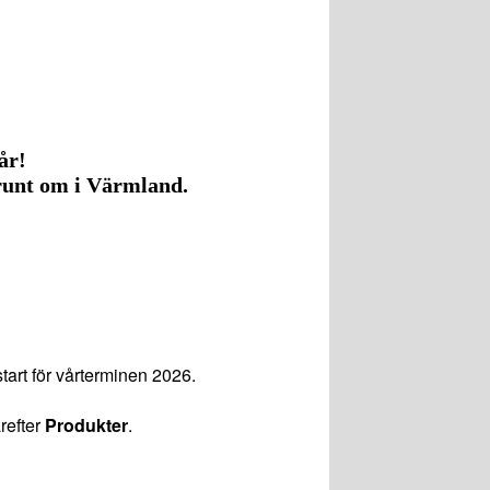
 år!
 runt om i Värmland.
rt för vårterminen 2026.
refter
Produkter
.