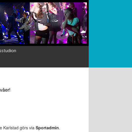
studion
ivåer!
e Karlstad görs via
Sportadmin
.