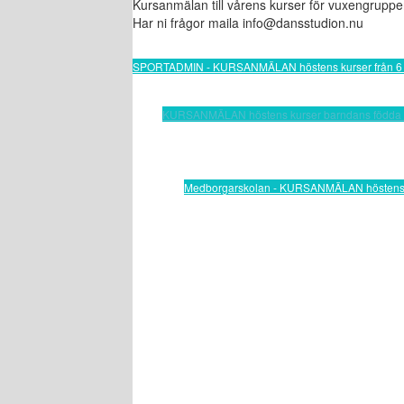
Kursanmälan till vårens kurser för vuxengrup
Har ni frågor maila info@dansstudion.nu
SPORTADMIN - KURSANMÄLAN höstens kurser från 6 
KURSANMÄLAN höstens kurser barndans födda 2
Medborgarskolan - KURSANMÄLAN höstens ku