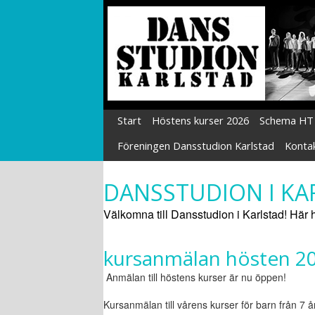
Start
Höstens kurser 2026
Schema HT
Föreningen Dansstudion Karlstad
Konta
DANSSTUDION I KA
Välkomna till Dansstudion i Karlstad!
Här h
kursanmälan hösten 2
Anmälan till höstens kurser är nu öppen!
K
ursanmälan till vårens kurser för barn från 7