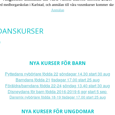
med medborgarskolan i Karlstad, och anmälan till våra vuxenkurser kommer ske 
Anmälan
 DANSKURSER
n
NYA KURSER FÖR BARN
Pyttedans nybörjare födda 22
söndagar 14.30 start 30 aug
Barndans födda 21
tisdagar 17.00 start 25 aug
Föräldra/barndans födda 22-24
söndag 13.40 start 30 aug
Disneydans för barn födda 2016-2019 6 ggr
start 5 sep
Dansmix nybörjare födda 18-19 tisdagar 17.00 start 25 aug
NYA KURSER FÖR UNGDOMAR