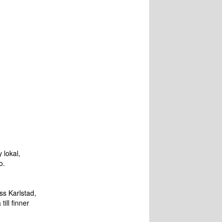
 lokal,
io.
ss Karlstad,
ill finner