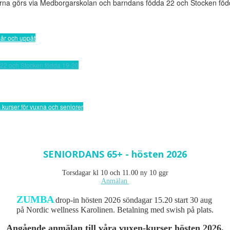
perna görs via Medborgarskolan och barndans födda 22 och Stocken fö
år och uppåt
2 och Stocken födda 19-20
rser för vuxna och seniorer
SENIORDANS 65+ - hösten 2026
Torsdagar kl 10 och 11.00 ny 10 ggr
Anmälan
ZUMBA
drop-in hösten 2026 söndagar 15.20 start 30 aug
på Nordic wellness Karolinen. Betalning med swish på plats.
Angående anmälan till våra vuxen-kurser hösten 2026.