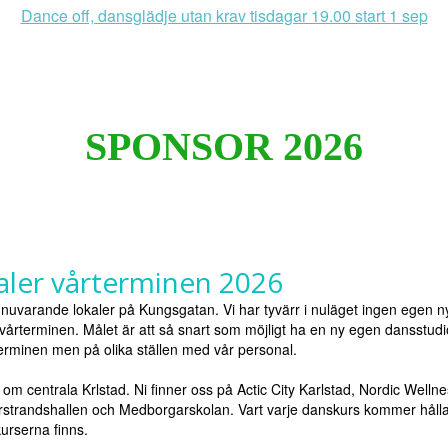
Dance off, dansglädje utan krav tisdagar 19.00 start 1 sep
SPONSOR 2026
kaler vårterminen 2026
uvarande lokaler på Kungsgatan. Vi har tyvärr i nuläget ingen egen ny
 vårterminen. Målet är att så snart som möjligt ha en ny egen dansstud
erminen men på olika ställen med vår personal.
t om centrala Krlstad. Ni finner oss på Actic City Karlstad, Nordic Wellne
rstrandshallen och Medborgarskolan. Vart varje danskurs kommer hålla t
urserna finns.